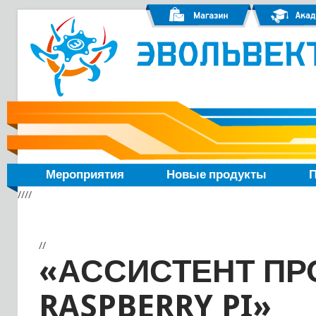
Мероприятия
Новые продукты
П
////
//
«АССИСТЕНТ ПР
RASPBERRY PI»